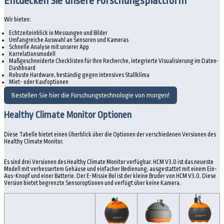
Entdecken Sie unsere Forschungsplattform
Wir bieten:
Echtzeiteinblick in Messungen und Bilder
Umfangreiche Auswahl an Sensoren und Kameras
Schnelle Analyse mit unserer App
Korrelationsmodell
Maßgeschneiderte Checklisten für Ihre Recherche, integrierte Visualisierung im Daten-
Dashboard
Robuste Hardware, beständig gegen intensives Stallklima
Miet- oder Kaufoptionen
Bestellen Sie hier die Forschungstechnologie von morgen!
Healthy Climate Monitor Optionen
Diese Tabelle bietet einen Überblick über die Optionen der verschiedenen Versionen des
Healthy Climate Monitor.
Es sind drei Versionen des Healthy Climate Monitor verfügbar. HCM V3.0 ist das neueste
Modell mit verbessertem Gehäuse und einfacher Bedienung, ausgestattet mit einem Ein-
Aus-Knopf und einer Batterie. Der E-Missie Bol ist der kleine Bruder von HCM V3.0. Diese
Version bietet begrenzte Sensoroptionen und verfügt über keine Kamera.