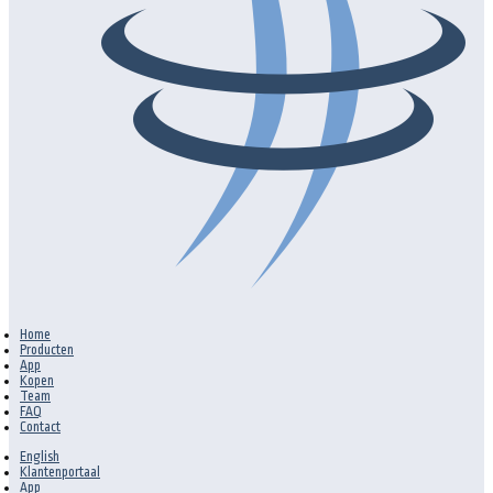
Home
Producten
App
Kopen
Team
FAQ
Contact
English
Klantenportaal
App