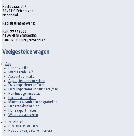
Hoofdstraat 252
3972 LK, Driebergen
Nederland
Registratiegegevens:
KvK: 77773969
BTW: NL861138600B01
Bank: NL29BUNQ2054219371
Veelgestelde vragen
App
Hoe begin ik?
Wat is er nieuw?
Account aanmaken
App op je telefoon zetten
Data importeren in Excel
Data importeren in Numbers (Mac)
Handmatige inspectie
Locatie aanmaken
Min/max waarden in de grafieken
Onderzoeksplanning
PDF rapport maken
Weerdata activeren
E-Missie Bol
E-Missie Bol vs. HCM
Hoe bereken je stal-emissies?