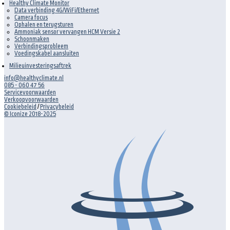
Healthy Climate Monitor
Data verbinding 4G/WiFi/Ethernet
Camera focus
Ophalen en terugsturen
Ammoniak sensor vervangen HCM Versie 2
Schoonmaken
Verbindingsprobleem
Voedingskabel aansluiten
Milieuinvesteringsaftrek
info@healthyclimate.nl
085 - 060 47 56
Servicevoorwaarden
Verkoopvoorwaarden
Cookiebeleid
/
Privacybeleid
© Iconize 2018-2025