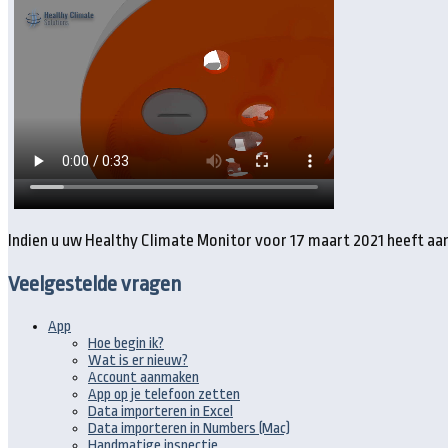
Indien u uw Healthy Climate Monitor voor 17 maart 2021 heeft aa
Veelgestelde vragen
App
Hoe begin ik?
Wat is er nieuw?
Account aanmaken
App op je telefoon zetten
Data importeren in Excel
Data importeren in Numbers (Mac)
Handmatige inspectie