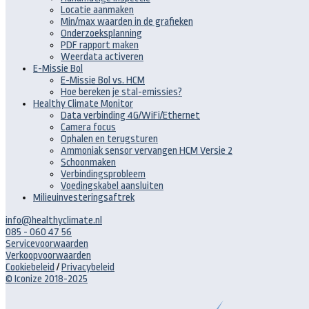
Locatie aanmaken
Min/max waarden in de grafieken
Onderzoeksplanning
PDF rapport maken
Weerdata activeren
E-Missie Bol
E-Missie Bol vs. HCM
Hoe bereken je stal-emissies?
Healthy Climate Monitor
Data verbinding 4G/WiFi/Ethernet
Camera focus
Ophalen en terugsturen
Ammoniak sensor vervangen HCM Versie 2
Schoonmaken
Verbindingsprobleem
Voedingskabel aansluiten
Milieuinvesteringsaftrek
info@healthyclimate.nl
085 - 060 47 56
Servicevoorwaarden
Verkoopvoorwaarden
Cookiebeleid
/
Privacybeleid
© Iconize 2018-2025