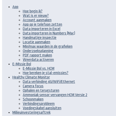
App
Hoe begin ik?
Wat is er nieuw?
Account aanmaken
App op je telefoon zetten
Data importeren in Excel
Data importeren in Numbers (Mac)
Handmatige inspectie
Locatie aanmaken
Min/max waarden in de grafieken
Onderzoeksplanning
PDF rapport maken
Weerdata activeren
E-Missie Bol
E-Missie Bol vs. HCM
Hoe bereken je stal-emissies?
Healthy Climate Monitor
Data verbinding 4G/WiFi/Ethernet
Camera focus
Ophalen en terugsturen
Ammoniak sensor vervangen HCM Versie 2
Schoonmaken
Verbindingsprobleem
Voedingskabel aansluiten
Milieuinvesteringsaftrek